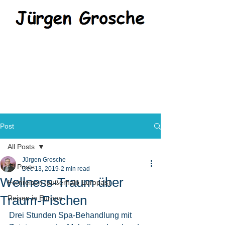
Post
All Posts
Jürgen Grosche
All Posts
Dec 13, 2019
2 min read
Wellness-Traum über
Fernreisen (außerhalb Europas)
Traum-Fischen
Reisen in Europa
Drei Stunden Spa-Behandlung mit 